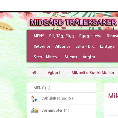
MENY
Bil, Tåg, Flyg
Bygga-leka
Dinos
Kulbanor - Bilbanor
Leka - Dra
Lektyger
Sten - Mineral
Vykort
Änglar
Vykort
Mikaeli o Sankt Martin
MENY (6)
Mik
Babyleksaker (5)
Barnmöbler (4)