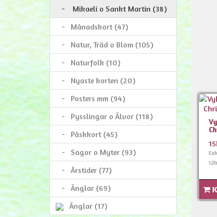
-
Mikaeli o Sankt Martin (38)
-
Månadskort (47)
-
Natur, Träd o Blom (105)
-
Naturfolk (10)
-
Nyaste korten (20)
-
Posters mm (94)
-
Pysslingar o Älvor (118)
Vy
Ch
-
Påskkort (45)
15
-
Sagor o Myter (93)
Ex
12k
-
Årstider (77)
-
Änglar (69)
K
Änglar (17)