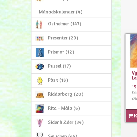
Månadskalender (4)
Ostheimer (147)
Presenter (29)
Prismor (12)
Pussel (17)
Vy
La
Påsk (18)
15
Ex
Riddarborg (20)
12k
Rita - Måla (6)
K
Sidenkläder (34)
Smycken (45)