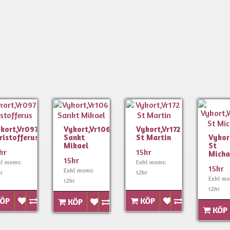
kort,Vr097
Vykort,Vr106
Vykort,Vr172
ristofferus
Sankt
St Martin
Vyko
Mikael
St
kr
15kr
Micha
15kr
kl moms:
Exkl moms:
15kr
Exkl moms:
r
12kr
Exkl mo
12kr
12kr
ÖP
KÖP
KÖP
KÖP