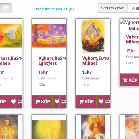
Sortera efter:
Produktjämförelse (0)
Vykor
Mikae
15kr
Exkl mo
kort,BeS1020
Vykort,BeS1023
Vykort,E010
aken
Lyktfest
Mikael
12kr
kr
15kr
15kr
kl moms:
Exkl moms:
Exkl moms:
KÖP
r
12kr
12kr
ÖP
KÖP
KÖP