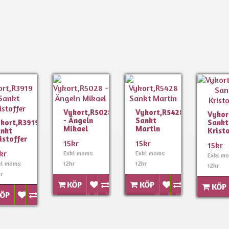
Vykort,R5028
Vykort,R5428
Vykor
- Ängeln
Sankt
kort,R3919
Sankt
Mikael
Martin
nkt
Krist
istoffer
15kr
15kr
15kr
kr
Exkl moms:
Exkl moms:
Exkl mo
kl moms:
12kr
12kr
12kr
r
KÖP
KÖP
KÖP
ÖP