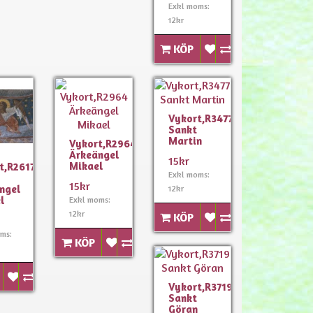
Exkl moms:
12kr
KÖP
Vykort,R3477
Sankt
Martin
Vykort,R2964
Ärkeängel
15kr
Mikael
t,R2617
Exkl moms:
15kr
ngel
12kr
l
Exkl moms:
12kr
KÖP
ms:
KÖP
Vykort,R3719
Sankt
Göran