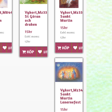
rt,M844
Vykort,Mz338
Vykort,Mz339
St Göran
Sankt
n
och
Martin
draken
15kr
15kr
ms:
Exkl moms:
Exkl moms:
12kr
12kr
KÖP
KÖP
Vykort,Mz346
Sankt
Martin
Lanernefest
15kr