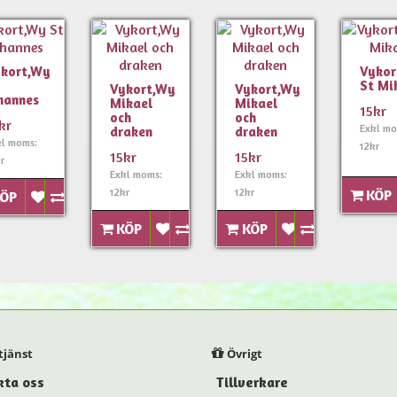
kort,Wy
Vykor
St Mi
Vykort,Wy
Vykort,Wy
hannes
Mikael
Mikael
15kr
och
och
kr
Exkl mo
draken
draken
kl moms:
12kr
15kr
15kr
r
Exkl moms:
Exkl moms:
12kr
12kr
KÖP
ÖP
KÖP
KÖP
jänst
Övrigt
kta oss
Tillverkare