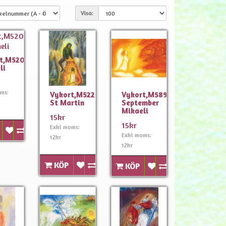
Visa:
t,M520
li
ms:
Vykort,M522
Vykort,M589
St Martin
September
Mikaeli
15kr
15kr
Exkl moms:
Exkl moms:
12kr
12kr
KÖP
KÖP