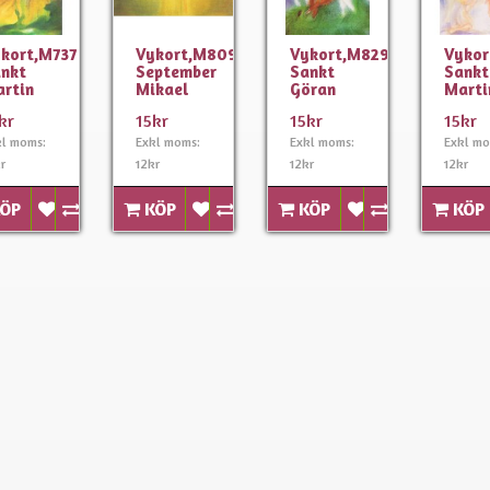
kort,M737
Vykort,M809
Vykort,M829
Vyko
nkt
September
Sankt
Sankt
rtin
Mikael
Göran
Marti
kr
15kr
15kr
15kr
kl moms:
Exkl moms:
Exkl moms:
Exkl mo
r
12kr
12kr
12kr
ÖP
KÖP
KÖP
KÖP