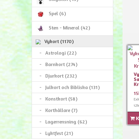
Spel (6)
Sten - Mineral (42)
Vykort (1170)
-
Astrologi (22)
-
Barnkort (274)
Vy
-
Djurkort (232)
Sa
Kr
-
Julkort och Bibliska (131)
15
-
Konstkort (58)
Ex
12k
-
Korthållare (7)
K
-
Lagerrensning (62)
-
Lyktfest (21)