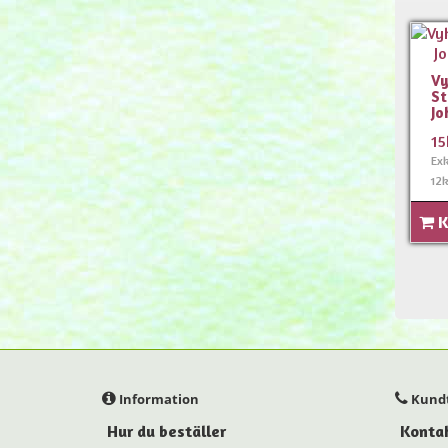
Vy
St
Jo
15
Ex
12k
K
Information
Kundt
Hur du beställer
Konta