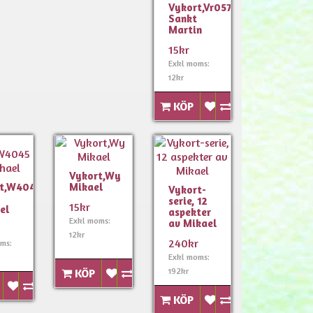
Vykort,Vr057
Sankt
Martin
15kr
Exkl moms:
12kr
KÖP
Vykort,Wy
rt,W4045
Mikael
Vykort-
serie, 12
15kr
el
aspekter
Exkl moms:
av Mikael
12kr
240kr
ms:
Exkl moms:
192kr
KÖP
KÖP