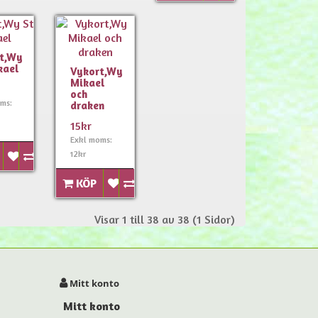
t,Wy
kael
Vykort,Wy
Mikael
och
ms:
draken
15kr
Exkl moms:
12kr
KÖP
Visar 1 till 38 av 38 (1 Sidor)
Mitt konto
Mitt konto