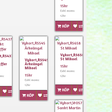
15kr
Exkl moms:
12kr
KÖP
Vykort,R5658
t,R5437
St Mikael
Vykort,R5545
offer
Ärkeängel
15kr
Mikael
Exkl moms:
15kr
ms:
12kr
Exkl moms:
12kr
KÖP
KÖP