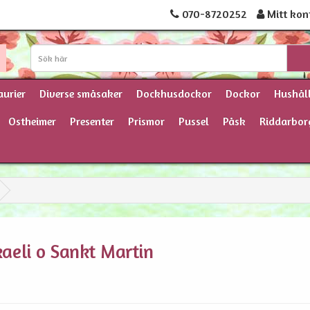
070-8720252
Mitt kon
aurier
Diverse småsaker
Dockhusdockor
Dockor
Hushål
Ostheimer
Presenter
Prismor
Pussel
Påsk
Riddarbor
aeli o Sankt Martin