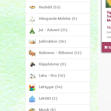
Hushåll (53)
Vy
Sa
Hängande Mobiler (5)
Ma
15
Jul - Advent (31)
Ex
12k
Julkrubbor (36)
K
Kulbanor - Bilbanor (12)
Käpphästar (0)
Leka - Dra (10)
Lektyger (54)
Lektält (2)
Musik (8)