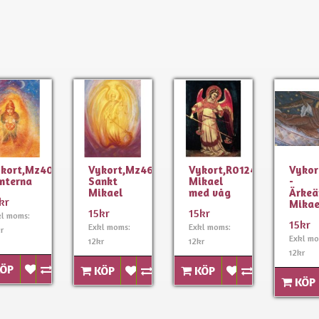
kort,Mz403
Vykort,Mz461
Vykort,R0124
Vykor
nterna
Sankt
Mikael
-
Mikael
med våg
Ärkeä
kr
Mikae
15kr
15kr
kl moms:
15kr
Exkl moms:
Exkl moms:
r
Exkl mo
12kr
12kr
12kr
ÖP
KÖP
KÖP
KÖP