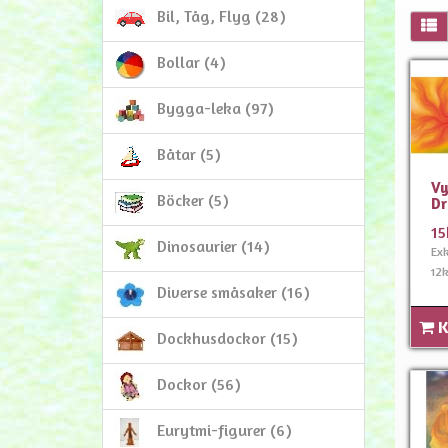
Bil, Tåg, Flyg (28)
Bollar (4)
Bygga-leka (97)
Båtar (5)
Vy
Böcker (5)
Dr
15
Dinosaurier (14)
Ex
12k
Diverse småsaker (16)
K
Dockhusdockor (15)
Dockor (56)
Eurytmi-figurer (6)