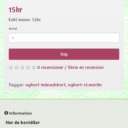
15kr
Exkl moms: 12kr
Antal
Köp
0 recensioner
/
Skriv en recension
Taggar:
vykort-månadskort
,
vykort-st.martin
Information
Hur du beställer