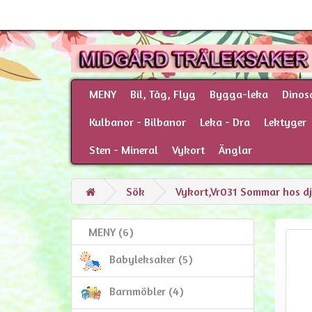
MENY
Bil, Tåg, Flyg
Bygga-leka
Dinos
Kulbanor - Bilbanor
Leka - Dra
Lektyger
Sten - Mineral
Vykort
Änglar
Sök
Vykort,Vr031 Sommar hos d
MENY (6)
Babyleksaker (5)
Barnmöbler (4)