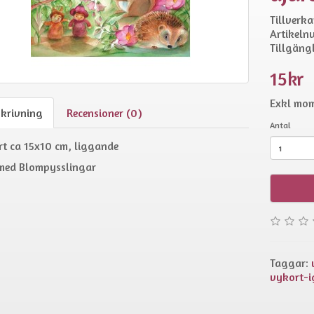
Tillverka
Artikeln
Tillgängl
15kr
Exkl mom
skrivning
Recensioner (0)
Antal
t ca 15x10 cm, liggande
med Blompysslingar
Taggar:
vykort-i