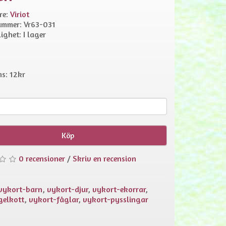
re:
Viriot
ummer: Vr63-031
ighet: I lager
s: 12kr
Köp
0 recensioner
/
Skriv en recension
vykort-barn
,
vykort-djur
,
vykort-ekorrar
,
gelkott
,
vykort-fåglar
,
vykort-pysslingar