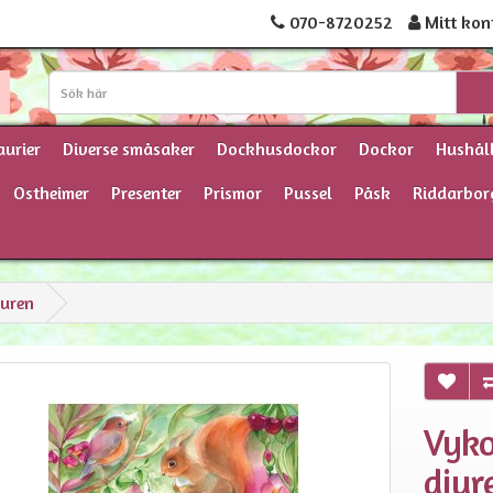
070-8720252
Mitt kon
aurier
Diverse småsaker
Dockhusdockor
Dockor
Hushål
Ostheimer
Presenter
Prismor
Pussel
Påsk
Riddarbor
juren
Vyko
djur