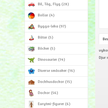
Bil, Tåg, Flyg (28)
Bollar (4)
Bygga-leka (97)
Båtar (5)
Be
Böcker (5)
vykor
Djur 
Dinosaurier (14)
Diverse småsaker (16)
Dockhusdockor (15)
Dockor (56)
Eurytmi-figurer (6)