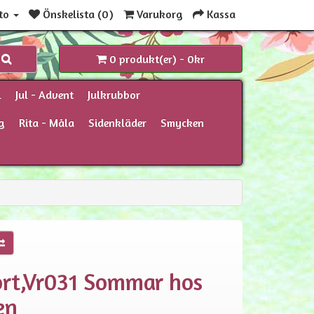
to
Önskelista (0)
Varukorg
Kassa
0 produkt(er) - 0kr
l
Jul - Advent
Julkrubbor
g
Rita - Måla
Sidenkläder
Smycken
rt,Vr031 Sommar hos
en