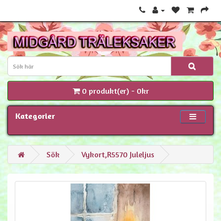
0 produkt(er) - 0kr
Kategorier
Sök
Vykort,R5570 Juleljus