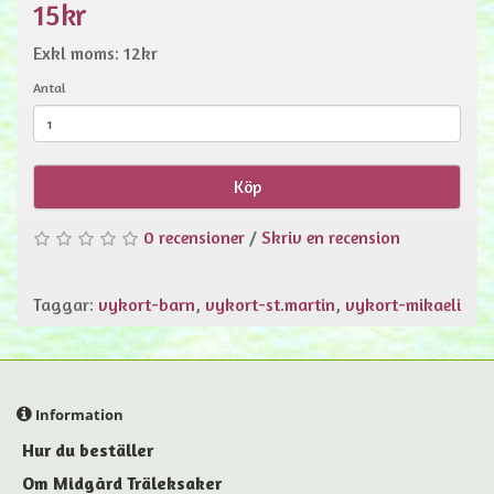
15kr
Exkl moms: 12kr
Antal
Köp
0 recensioner
/
Skriv en recension
Taggar:
vykort-barn
,
vykort-st.martin
,
vykort-mikaeli
Information
Hur du beställer
Om Midgård Träleksaker