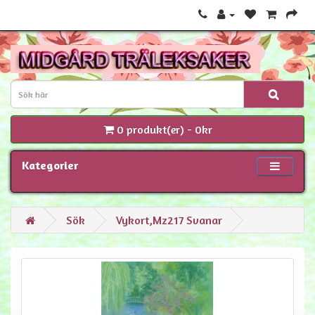
0 produkt(er) - 0kr
Kategorier
Sök
Vykort,Mz217 Svanar