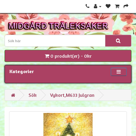
0 produkt(er) - 0kr
Kategorier
Sök
Vykort,M633 Julgran