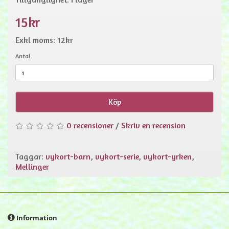
15kr
Exkl moms: 12kr
Antal
Köp
0 recensioner
/
Skriv en recension
Taggar:
vykort-barn
,
vykort-serie
,
vykort-yrken
,
Mellinger
Information