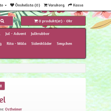
to
Önskelista (0)
Varukorg
Kassa
0 produkt(er) - 0kr
l
Jul - Advent
Julkrubbor
g
Rita - Måla
Sidenkläder
Smycken
el
re:
Ostheimer