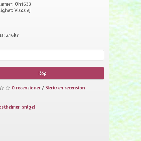
ummer: Oh1633
ighet: Visas ej
r
s: 216kr
Köp
0 recensioner
/
Skriv en recension
ostheimer-snigel