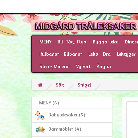
MENY
Bil, Tåg, Flyg
Bygga-leka
Dinos
Kulbanor - Bilbanor
Leka - Dra
Lektyger
Sten - Mineral
Vykort
Änglar
Sök
Snigel
MENY (6)
Babyleksaker (5)
Barnmöbler (4)