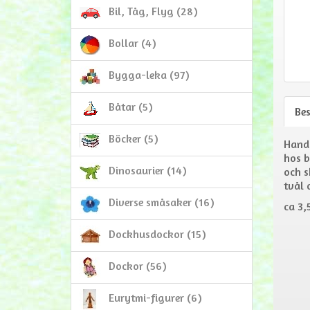
Bil, Tåg, Flyg (28)
Bollar (4)
Bygga-leka (97)
Båtar (5)
Be
Böcker (5)
Handg
hos b
Dinosaurier (14)
och s
tvål 
Diverse småsaker (16)
ca 3,
Dockhusdockor (15)
Dockor (56)
Eurytmi-figurer (6)