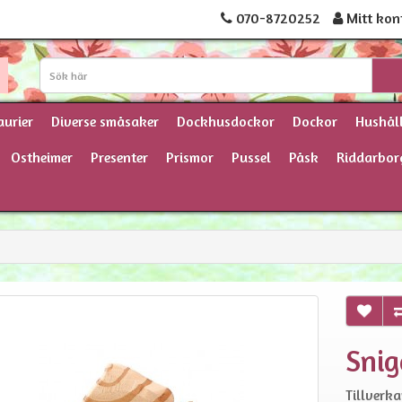
070-8720252
Mitt kon
aurier
Diverse småsaker
Dockhusdockor
Dockor
Hushål
Ostheimer
Presenter
Prismor
Pussel
Påsk
Riddarbor
Snig
Tillverka