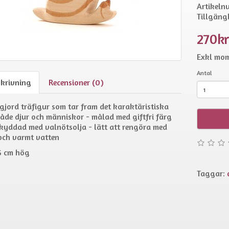
Artikeln
Tillgängl
270k
Exkl mom
Antal
skrivning
Recensioner (0)
jord träfigur som tar fram det karaktäristiska
åde djur och människor - målad med giftfri färg
kyddad med valnötsolja - lätt att rengöra med
och varmt vatten
5 cm hög
Taggar: