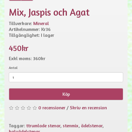
Mix, Jaspis och Agat
Tillverkare:
Mineral
Artikelnummer: Kr36
Tillgänglighet: I lager
450kr
Exkl moms: 360kr
Antal
Köp
0 recensioner
/
Skriv en recension
Taggar:
ttrumlade stenar
,
stenmix
,
ädelstenar
,
halvädelstenar