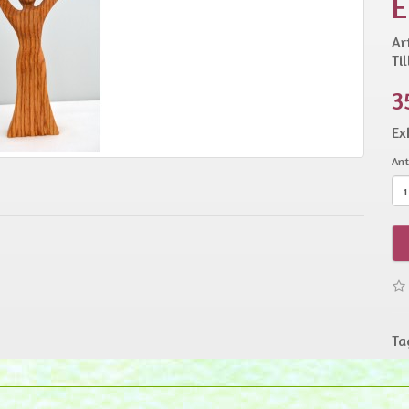
E
Ar
Ti
3
Ex
Ant
Ta