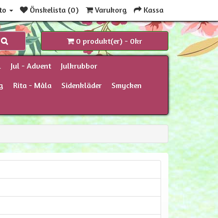
to
Önskelista (0)
Varukorg
Kassa
0 produkt(er) - 0kr
l
Jul - Advent
Julkrubbor
g
Rita - Måla
Sidenkläder
Smycken