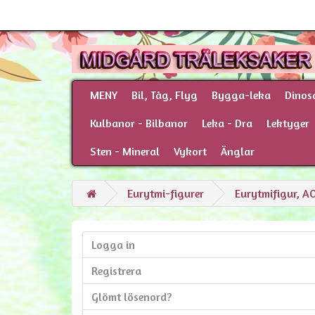
MENY
Bil, Tåg, Flyg
Bygga-leka
Dinos
Kulbanor - Bilbanor
Leka - Dra
Lektyger
Sten - Mineral
Vykort
Änglar
Eurytmi-figurer
Eurytmifigur, A
Logga in
Registrera
Glömt lösenord?