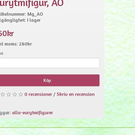
urytmifigur, AO
tikelnummer: Mg_AO
llgänglighet: I lager
50kr
kl moms: 280kr
al
Köp
0 recensioner
/
Skriv en recension
ggar:
alla-eurytmifigurer