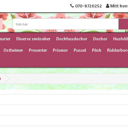
070-8720252
Mitt kon
aurier
Diverse småsaker
Dockhusdockor
Dockor
Hushål
Ostheimer
Presenter
Prismor
Pussel
Påsk
Riddarbor
O