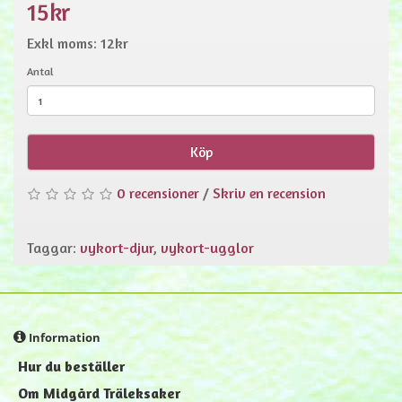
15kr
Exkl moms: 12kr
Antal
Köp
0 recensioner
/
Skriv en recension
Taggar:
vykort-djur
,
vykort-ugglor
Information
Hur du beställer
Om Midgård Träleksaker