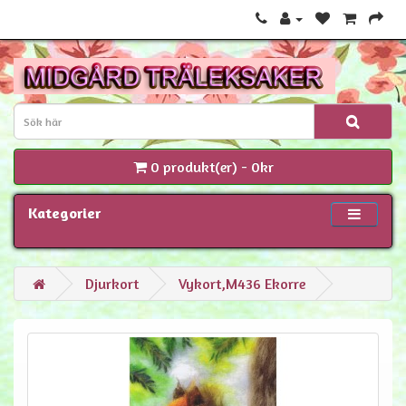
0 produkt(er) - 0kr
Kategorier
Djurkort
Vykort,M436 Ekorre