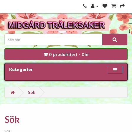
0 produkt(er) - 0kr
Kategorier
Sök
Sök
Sök: