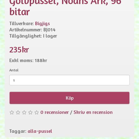
Golvpussel, Noahs Ark, 96
bitar
Tillverkare:
Bigjigs
Artikelnummer: BJ014
Tillgänglighet: I lager
235kr
Exkl moms: 188kr
Antal
Köp
0 recensioner
/
Skriv en recension
Taggar:
alla-pussel