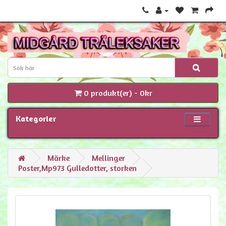
0 produkt(er) - 0kr
Kategorier
Märke
Mellinger
Poster,Mp973 Gulledotter, storken