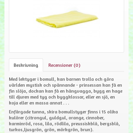
Beskrivning
Recensioner (0)
Med lektyger i bomull, kan barnen trolla och göra
världen mystisk och spännande - prinsessan kan få en
fin slöja, dockan kan få en hängvagga, bygg en hage
till djuren med tyg och byggklossar, eller en sjö, en
koja eller en massa annat . . .
Enfärgade tunna, skira bomullstyger finns i 15 olika
kulörer (citrongul, guldgul, orange, cinnober,
karminröd, rosa, lila, rödlila, preussiskblå, bergsblå,
turkos,ljusgrön, grön, mörkgrön, brun).