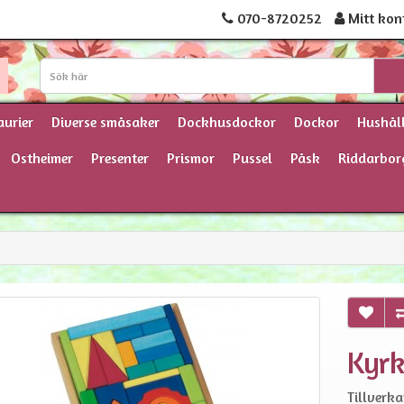
070-8720252
Mitt kon
aurier
Diverse småsaker
Dockhusdockor
Dockor
Hushål
Ostheimer
Presenter
Prismor
Pussel
Påsk
Riddarbor
Kyrk
Tillverka