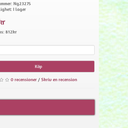
ummer: Ng23275
ighet: I lager
kr
s: 812kr
Köp
0 recensioner
/
Skriv en recension