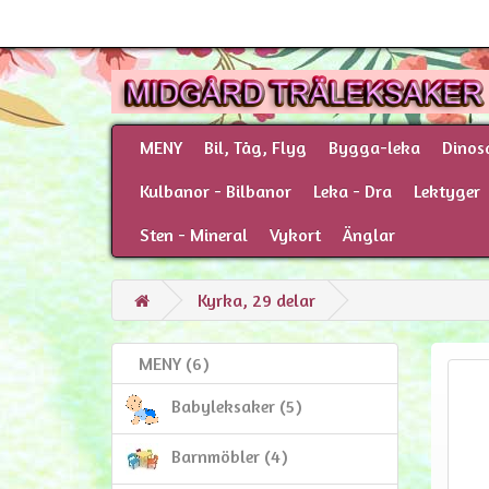
MENY
Bil, Tåg, Flyg
Bygga-leka
Dinos
Kulbanor - Bilbanor
Leka - Dra
Lektyger
Sten - Mineral
Vykort
Änglar
Kyrka, 29 delar
MENY (6)
Babyleksaker (5)
Barnmöbler (4)