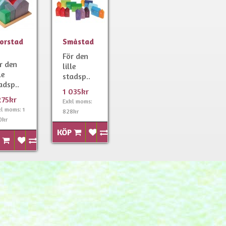
orstad
Småstad
För den
r den
lille
le
stadsp..
adsp..
1 035kr
275kr
Exkl moms:
l moms: 1
828kr
0kr
KÖP
P