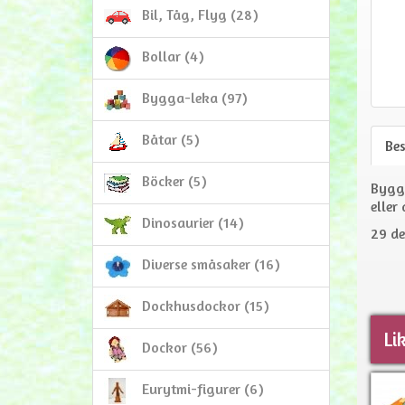
Bil, Tåg, Flyg (28)
Bollar (4)
Bygga-leka (97)
Båtar (5)
Be
Böcker (5)
Byggk
eller
Dinosaurier (14)
29 de
Diverse småsaker (16)
Dockhusdockor (15)
Li
Dockor (56)
Eurytmi-figurer (6)