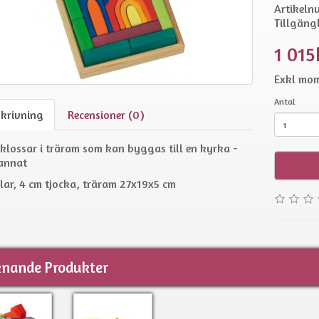
Artikeln
Tillgängl
1 015
Exkl mom
Antal
skrivning
Recensioner (0)
lossar i träram som kan byggas till en kyrka -
 annat
lar, 4 cm tjocka, träram 27x19x5 cm
knande Produkter