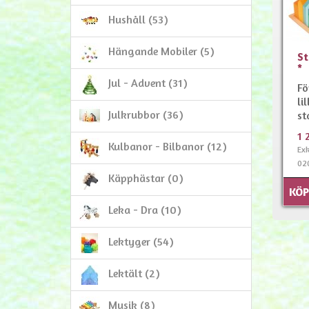
Hushåll (53)
Hängande Mobiler (5)
St
*
Jul - Advent (31)
Fö
lil
Julkrubbor (36)
st
1 
Kulbanor - Bilbanor (12)
Exk
02
Käpphästar (0)
KÖ
Leka - Dra (10)
Lektyger (54)
Lektält (2)
Musik (8)