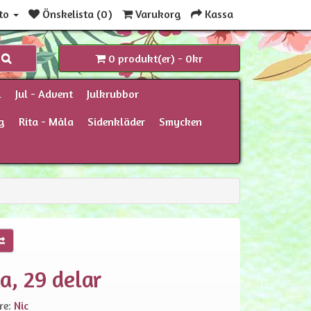
to
Önskelista (0)
Varukorg
Kassa
0 produkt(er) - 0kr
l
Jul - Advent
Julkrubbor
g
Rita - Måla
Sidenkläder
Smycken
a, 29 delar
re:
Nic