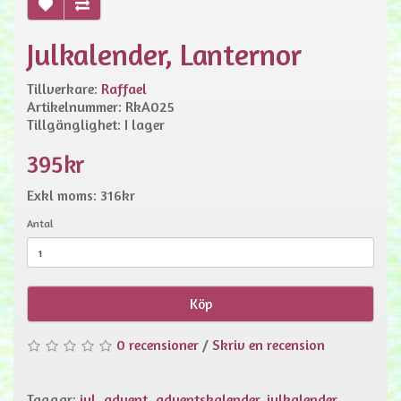
Julkalender, Lanternor
Tillverkare:
Raffael
Artikelnummer: RkA025
Tillgänglighet: I lager
395kr
Exkl moms: 316kr
Antal
Köp
0 recensioner
/
Skriv en recension
Taggar:
jul
,
advent
,
adventskalender
,
julkalender