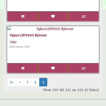
Vykort,W9005 Björnar
15kr
Exkl moms: 12kr
|<
<
1
2
3
Visar 201 till 232 av 232 (3 Sidor)