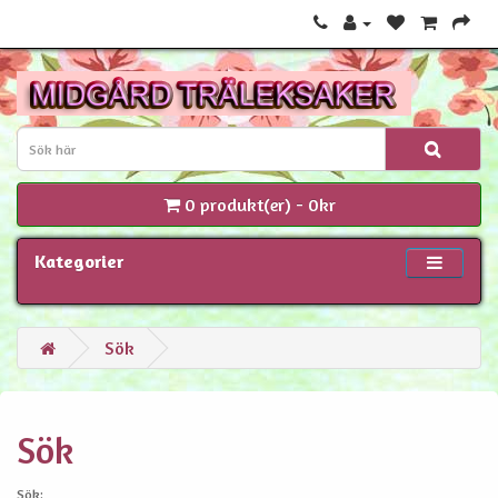
0 produkt(er) - 0kr
Kategorier
Sök
Sök
Sök: