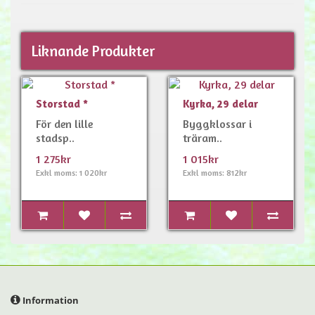
Liknande Produkter
Storstad *
Kyrka, 29 delar
För den lille
Byggklossar i
stadsp..
träram..
1 275kr
1 015kr
Exkl moms: 1 020kr
Exkl moms: 812kr
Information