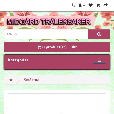
0 produkt(er) - 0kr
Kategorier
Småstad