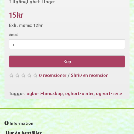
Tillgänglighet: I lager
15kr
Exkl moms: 12kr
Antal
Köp
0 recensioner
/
Skriv en recension
Taggar:
vykort-landskap
,
vykort-vinter
,
vykort-serie
Information
Hur du beställer