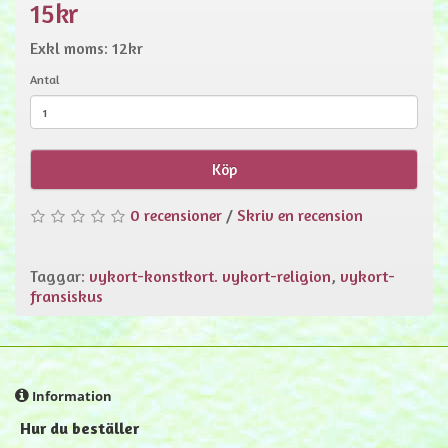
15kr
Exkl moms: 12kr
Antal
Köp
0 recensioner
/
Skriv en recension
Taggar:
vykort-konstkort. vykort-religion
,
vykort-
fransiskus
Information
Hur du beställer