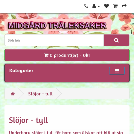
0 produkt(er) - 0kr
Kategorier
Slöjor - tyll
Slöjor - tyll
Underbara slöjor i tyll för barn som älskar att klä ut sig